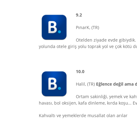
9.2
PınarK, (TR)
Otelden ziyade evde gibiydik. O
yolunda otele giriş yolu toprak yol ve çok kötü
10.0
Halil, (TR)
Eğlence değil ama d
Ortam sakinliği, yemek ve kahva
havası, bol oksijen, kafa dinleme, kırda koşu… E
Kahvaltı ve yemeklerde musallat olan arılar