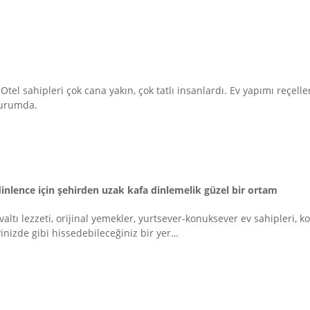
tel sahipleri çok cana yakın, çok tatlı insanlardı. Ev yapımı reçelle
 durumda.
inlence için şehirden uzak kafa dinlemelik güzel bir ortam
ltı lezzeti, orijinal yemekler, yurtsever-konuksever ev sahipleri, kon
vinizde gibi hissedebileceğiniz bir yer…