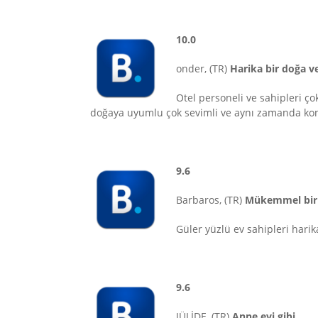
10.0
onder, (TR)
Harika bir doğa ve
Otel personeli ve sahipleri ço
doğaya uyumlu çok sevimli ve aynı zamanda konf
9.6
Barbaros, (TR)
Mükemmel bir 
Güler yüzlü ev sahipleri hari
9.6
JÜLİDE, (TR)
Anne evi gibi…