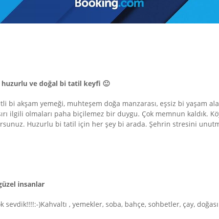
uzurlu ve doğal bi tatil keyfi 🙂
tli bi akşam yemeği, muhteşem doğa manzarası, eşsiz bi yaşam alan
aşırı ilgili olmaları paha biçilemez bir duygu. Çok memnun kaldık. K
rsunuz. Huzurlu bi tatil için her şey bi arada. Şehrin stresini unutm
güzel insanlar
 sevdik!!!!:-)Kahvaltı , yemekler, soba, bahçe, sohbetler, çay, doğası