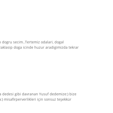
en dogru secim..Tertemiz odalari, dogal
uzaklasip doga icinde huzur aradigimizda tekrar
uza dedesi gibi davranan Yusuf dedemize:) bize
 misafirperverlikleri için sonsuz teşekkür