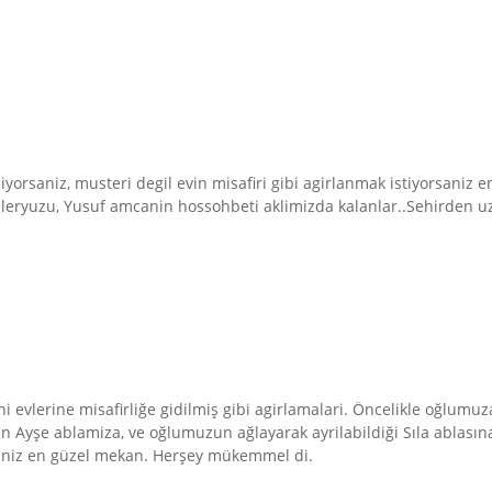
yorsaniz, musteri degil evin misafiri gibi agirlanmak istiyorsaniz 
 guleryuzu, Yusuf amcanin hossohbeti aklimizda kalanlar..Sehirden 
ni evlerine misafirliğe gidilmiş gibi agirlamalari. Öncelikle oğlum
Ayşe ablamiza, ve oğlumuzun ağlayarak ayrilabildiği Sıla ablasına:)
eğiniz en güzel mekan. Herşey mükemmel di.