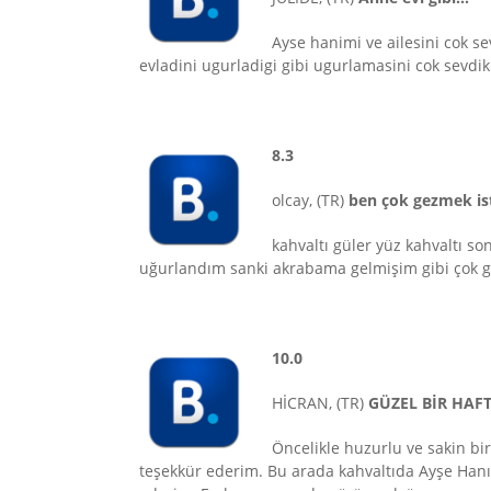
Ayse hanimi ve ailesini cok se
evladini ugurladigi gibi ugurlamasini cok sevdik
8.3
olcay, (TR)
ben çok gezmek is
kahvaltı güler yüz kahvaltı s
uğurlandım sanki akrabama gelmişim gibi çok g
10.0
HİCRAN, (TR)
GÜZEL BİR HAF
Öncelikle huzurlu ve sakin bir
teşekkür ederim. Bu arada kahvaltıda Ayşe Hanım