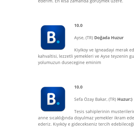
ederim. En kısa zamanda görüşmek üzere.
10.0
Ayse, (TR)
Doğada Huzur
Kiyikoy ve Igneadayi merak edi
kahvaltisi, lezzetli yemekleri ve Ayse teyzenin
yolumuzun dusecegine eminim
10.0
Sefa Özay Bakar, (TR)
Huzur:)
Tesis sahiplerinin musterileri
anne sıcaklığında doyulmaz yemekler ikram eden 
ederiz. Kıyıköy e gidecekseniz tercih edebilec