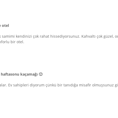
 otel
k samimi kendinizi çok rahat hissediyorsunuz. Kahvaltı çok güzel, od
orlu bir otel.
haftasonu kaçamağı 🙂
kalar. Ev sahipleri diyorum çünkü bir tanıdığa misafir olmuşsunuz g