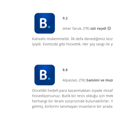
9.2
ömer faruk, (TR)
süt reçeli 🙂
Kahvaltı mükemmeldi. İlk defa denediğimiz lezzet
iyiydi. Evimizde gibi hissettik. Her şey sevgi ile
8.8
Alpaslan, (TR)
Samimi ve Huzu
Öncelikli hedefi para kazanmaktan ziyade misafir
hissediyorsunuz. Butik bir tesis olduğu için me
herhangi bir ikram sürprizinde bulunabilirler. Y
gelmiş, birbirini tanımayan insanların bir arad