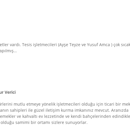
ler vardı. Tesis işletmecileri (Ayşe Teyze ve Yusuf Amca ) çok sıcak
 yapılmış…
r Verici
lerini mutlu etmeye yönelik işletmecileri olduğu için ticari bir me
kanın sahipleri ile güzel iletişim kurma imkanınız mevcut. Aranızd
emekler ve kahvaltı ev lezzetinde ve kendi bahçelerinden edindikleri
a olduğu samimi bir ortamı sizlere sunuyorlar.