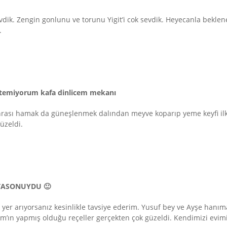
vdik. Zengin gonlunu ve torunu Yigit’i cok sevdik. Heyecanla beklene
.
temiyorum kafa dinlicem mekanı
onrası hamak da güneşlenmek dalından meyve koparıp yeme keyfi ilk d
üzeldi.
TASONUYDU 🙂
 yer arıyorsanız kesinlikle tavsiye ederim. Yusuf bey ve Ayşe hanıma 
’ın yapmış olduğu reçeller gerçekten çok güzeldi. Kendimizi evimizd